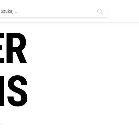
zukaj:
ER
NS
!