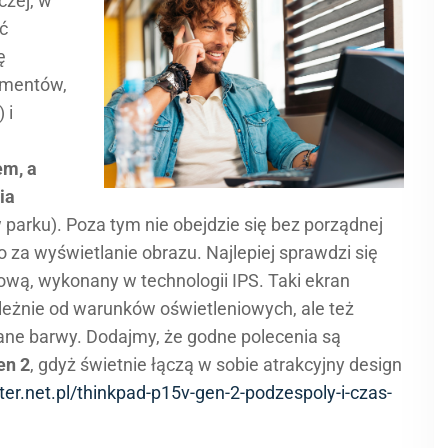
czej, w
ć
ę
ementów,
 i
em, a
ia
 parku). Poza tym nie obejdzie się bez porządnej
 za wyświetlanie obrazu. Najlepiej sprawdzi się
ową, wykonany w technologii IPS. Taki ekran
leżnie od warunków oświetleniowych, ale też
wane barwy. Dodajmy, że godne polecenia są
en 2
, gdyż świetnie łączą w sobie atrakcyjny design
er.net.pl/thinkpad-p15v-gen-2-podzespoly-i-czas-