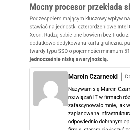
Mocny procesor przekłada si
Podzespołem mającym kluczowy wpływ na wy
stawiać na jednostki czterordzeniowe Intel 
Xeon. Radzą sobie one bowiem bez trudu z
dodatkowo dedykowana karta graficzna, p
twardy typu SSD o pojemności minimum 51
jednocześnie niską awaryjnością
.
Marcin Czarnecki
D
Nazywam się Marcin Czarne
rozwiązań IT w firmach róż
zafascynowało mnie, jak w
zaplanowana infrastruktura
odpowiednio dobranym opr
firmie, staram się łączyć