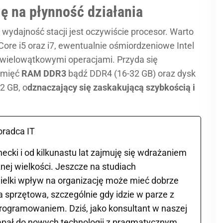
ę na płynność działania
dajność stacji jest oczywiście procesor. Warto
Core i5 oraz i7, ewentualnie ośmiordzeniowe Intel
 wielowątkowymi operacjami. Przyda się
amięć
RAM DDR3
bądź DDR4 (16-32 GB) oraz dysk
2 GB, o
dznaczający się zaskakującą szybkością i
oradca IT
cki i od kilkunastu lat zajmuję się wdrażaniem
nej wielkości. Jeszcze na studiach
ielki wpływ na organizację może mieć dobrze
 sprzętowa, szczególnie gdy idzie w parze z
ogramowaniem. Dziś, jako konsultant w naszej
 zapał do nowych technologii z pragmatycznym