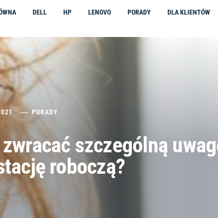
ŁÓWNA
DELL
HP
LENOVO
PORADY
DLA KLIENTÓW
2021
PORADY
y zwracać szczególną uwag
stację roboczą?