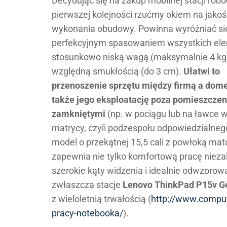
Decydując się na zakup mobilnej stacji robo
pierwszej kolejności rzućmy okiem na jakoś
wykonania obudowy. Powinna wyróżniać si
perfekcyjnym spasowaniem wszystkich el
stosunkowo niską wagą (maksymalnie 4 kg)
względną smukłością (do 3 cm).
Ułatwi to
przenoszenie sprzętu między firmą a dom
także jego eksploatację poza pomieszczen
zamkniętymi
(np. w pociągu lub na ławce w
matrycy, czyli podzespołu odpowiedzialnego
model o przekątnej 15,5 cali z powłoką mat
zapewnia nie tylko komfortową pracę nieza
szerokie kąty widzenia i idealnie odwzoro
zwłaszcza stacje
Lenovo ThinkPad P15v G
z wieloletnią trwałością (
http://www.comput
pracy-notebooka/
).