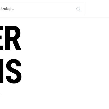
zukaj:
ER
NS
!