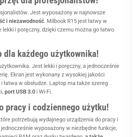
rzęt dla profesjonalistów!
esjonalistów. Jest wyposażony w najnowsze
ść i niezawodność
. Milbook R15 jest łatwy w
że lekki i poręczny, dzięki czemu można go łatwo
p dla każdego użytkownika!
użytkownika. Jest lekki i poręczny, a jednocześnie
ię. Ekran jest wykonany z wysokiej jakości
 i łatwa w obsłudze. Laptop ma także szereg
i,
port USB 3.0
i Wi-Fi.
o pracy i codziennego użytku!
które potrzebują wydajnego urządzenia do pracy i
 a jednocześnie wyposażony w niezbędne funkcje,
ć pamięci RAM oraz dysku twardego,
a także