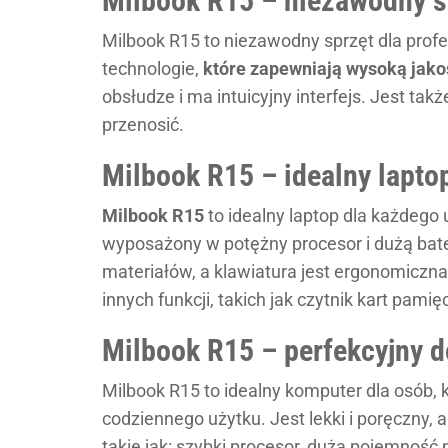
Milbook R15 – niezawodny sp
Milbook R15 to niezawodny sprzęt dla prof
technologie,
które zapewniają wysoką jako
obsłudze i ma intuicyjny interfejs. Jest tak
przenosić.
Milbook R15 – idealny lapto
Milbook R15
to idealny laptop dla każdego 
wyposażony w potężny procesor i dużą bater
materiałów, a klawiatura jest ergonomiczna
innych funkcji, takich jak czytnik kart pamięc
Milbook R15 – perfekcyjny d
Milbook R15 to idealny komputer dla osób, 
codziennego użytku. Jest lekki i poręczny,
takie jak: szybki procesor, duża pojemnoś