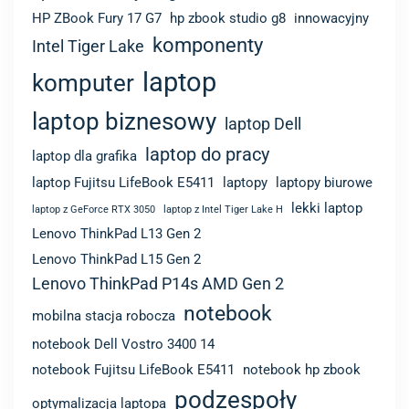
laptop biznesowy
laptop Dell
laptop do pracy
laptop dla grafika
laptop Fujitsu LifeBook E5411
laptopy
laptopy biurowe
lekki laptop
laptop z GeForce RTX 3050
laptop z Intel Tiger Lake H
Lenovo ThinkPad L13 Gen 2
Lenovo ThinkPad L15 Gen 2
Lenovo ThinkPad P14s AMD Gen 2
notebook
mobilna stacja robocza
notebook Dell Vostro 3400 14
notebook Fujitsu LifeBook E5411
notebook hp zbook
podzespoły
optymalizacja laptopa
specyfikacja Dell Vostro 3400
specyfikacja sprzętowa
stacja robocza hp
szybki laptop
zbook firefly