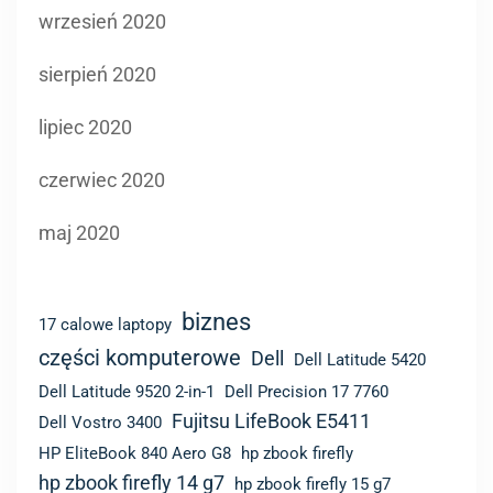
lipiec 2020
czerwiec 2020
maj 2020
biznes
17 calowe laptopy
części komputerowe
Dell
Dell Latitude 5420
Dell Latitude 9520 2-in-1
Dell Precision 17 7760
Fujitsu LifeBook E5411
Dell Vostro 3400
HP EliteBook 840 Aero G8
hp zbook firefly
hp zbook firefly 14 g7
hp zbook firefly 15 g7
HP ZBook Fury 17 G7
hp zbook studio g8
innowacyjny
komponenty
Intel Tiger Lake
laptop
komputer