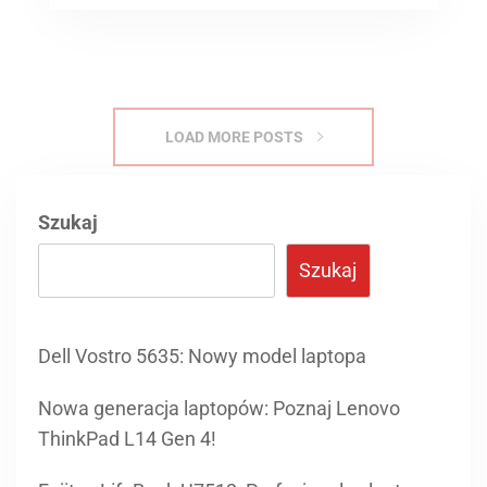
Szukaj
Szukaj
Dell Vostro 5635: Nowy model laptopa
Nowa generacja laptopów: Poznaj Lenovo
ThinkPad L14 Gen 4!
Fujitsu LifeBook U7512: Profesjonalny laptop
dla nowoczesnych użytkowników
Laptopy biznesowe HP EliteBook 840 G9 dla