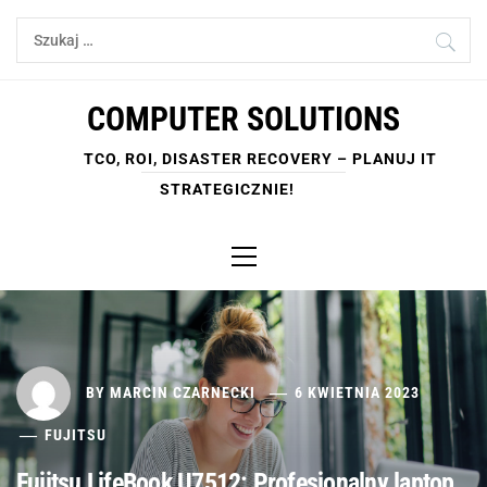
Skip
Szukaj:
to
content
COMPUTER SOLUTIONS
TCO, ROI, DISASTER RECOVERY – PLANUJ IT
STRATEGICZNIE!
Primary
Menu
BY
MARCIN CZARNECKI
6 KWIETNIA 2023
FUJITSU
Fujitsu LifeBook U7512: Profesjonalny laptop