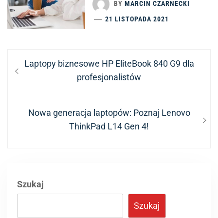
BY
MARCIN CZARNECKI
21 LISTOPADA 2021
Nawigacja
Previous
Laptopy biznesowe HP EliteBook 840 G9 dla
wpisu
post:
profesjonalistów
Next
Nowa generacja laptopów: Poznaj Lenovo
post:
ThinkPad L14 Gen 4!
Szukaj
Szukaj