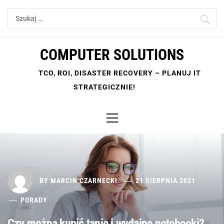
Skip
Szukaj:
to
content
COMPUTER SOLUTIONS
TCO, ROI, DISASTER RECOVERY – PLANUJ IT
STRATEGICZNIE!
Primary
Menu
BY
MARCIN CZARNECKI
21 SIERPNIA 2021
PORADY
Czy można kupić tanie i wydajne notebooki?