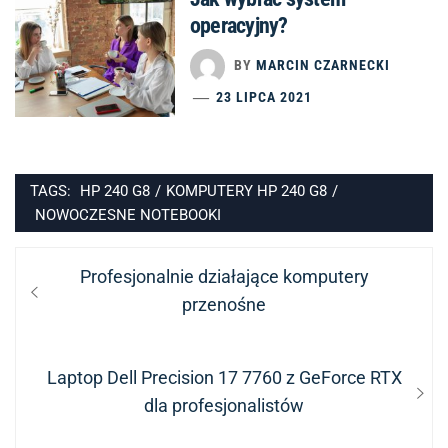
operacyjny?
BY
MARCIN CZARNECKI
23 LIPCA 2021
TAGS:
HP 240 G8
/
KOMPUTERY HP 240 G8
/
NOWOCZESNE NOTEBOOKI
Nawigacja
Previous
Profesjonalnie działające komputery
wpisu
post:
przenośne
Next
Laptop Dell Precision 17 7760 z GeForce RTX
post:
dla profesjonalistów