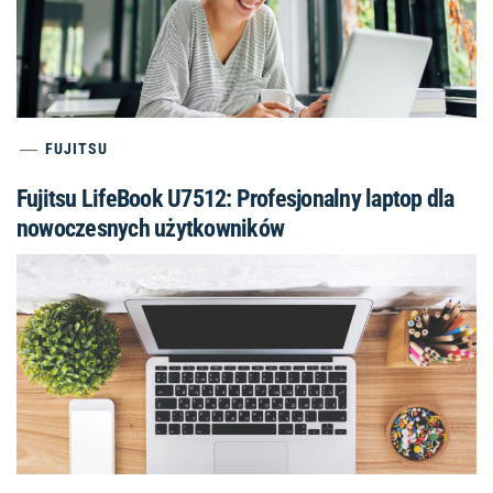
FUJITSU
Fujitsu LifeBook U7512: Profesjonalny laptop dla
nowoczesnych użytkowników
HP ELITEBOOK
Laptopy biznesowe HP EliteBook 840 G9 dla
profesjonalistów