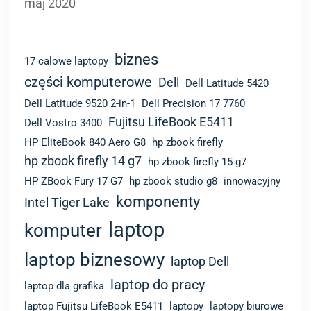
części komputerowe
Dell
Dell Latitude 5420
Dell Latitude 9520 2-in-1
Dell Precision 17 7760
Fujitsu LifeBook E5411
Dell Vostro 3400
HP EliteBook 840 Aero G8
hp zbook firefly
hp zbook firefly 14 g7
hp zbook firefly 15 g7
HP ZBook Fury 17 G7
hp zbook studio g8
innowacyjny
komponenty
Intel Tiger Lake
laptop
komputer
laptop biznesowy
laptop Dell
laptop do pracy
laptop dla grafika
laptop Fujitsu LifeBook E5411
laptopy
laptopy biurowe
lekki laptop
laptop z GeForce RTX 3050
laptop z Intel Tiger Lake H
Lenovo ThinkPad L13 Gen 2
Lenovo ThinkPad L15 Gen 2