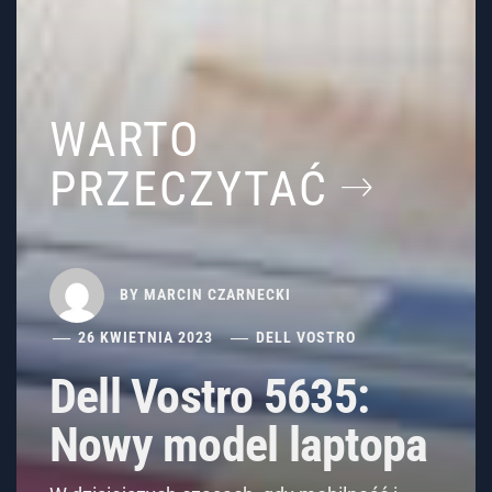
WARTO
PRZECZYTAĆ
BY
MARCIN CZARNECKI
26 KWIETNIA 2023
DELL VOSTRO
Dell Vostro 5635:
Nowy model laptopa
W dzisiejszych czasach, gdy mobilność i
wydajność są kluczowe dla sukcesu w
biznesie, warto zwrócić uwagę na nowy
model laptopa Dell Vostro 5635