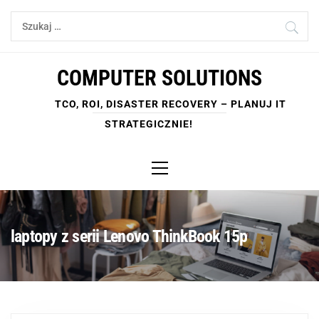
Skip
Szukaj:
to
content
COMPUTER SOLUTIONS
TCO, ROI, DISASTER RECOVERY – PLANUJ IT
STRATEGICZNIE!
Primary
Menu
laptopy z serii Lenovo ThinkBook 15p