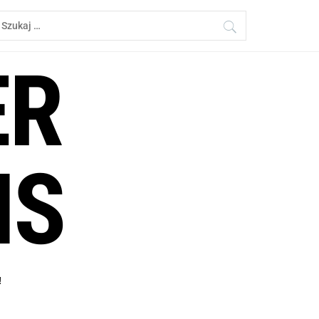
zukaj:
ER
NS
!